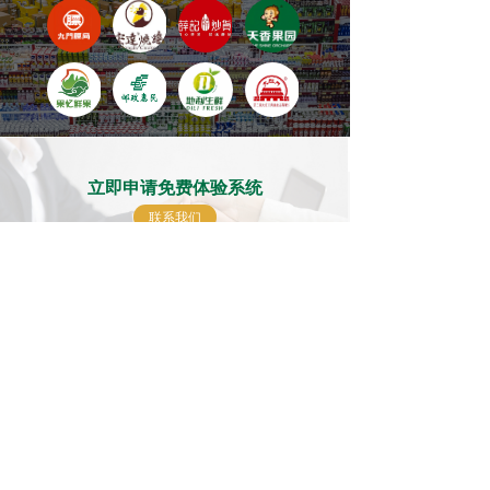
立即申请免费体验系统
낀
뀵
뀡
끤
首页
产品
客户案例
关于我们
联系我们
开启康铭泰克陪伴之旅
开疆拓土，驰骋商道
携手合作，共创未来