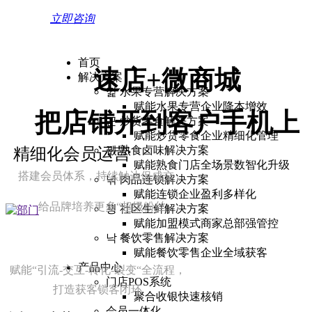
立即咨询
首页
速店+微商城
解决方案
낉
水果专营解决方案
赋能水果专营企业降本增效
把店铺开到客户手机上
끈
炒货零食解决方案
赋能炒货零食企业精细化管理
뀂
熟食卤味解决方案
精细化会员运营
赋能熟食门店全场景数智化升级
搭建会员体系，持续触达促成交，
녂
肉品连锁解决方案
赋能连锁企业盈利多样化
给品牌培养更多“超级粉丝
끵
社区生鲜解决方案
赋能加盟模式商家总部强管控
낙
餐饮零售解决方案
赋能餐饮零售企业全域获客
产品中心
赋能“引流-交互-转化-裂变“全流程，
门店POS系统
打造获客锁客闭环
聚合收银快速核销
会员一体化