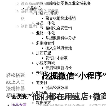
赋能餐饮零售企业全域获客
设置商品的展示方式
产品中心
选择店铺招牌的展示风
门店POS系统
聚合收银快速核销
格
会员一体化
制作图片广告
精细化会员营销
业财一体化
掌握数据科学分析
多渠道套件
接入公域流量池
拼团联盟
爱“拼”才会赢
小程序商城
开启销售新增长
云助手
挖掘微信“小程序
轻松搭建
高效移动化办公
线上入口
速支付
提高经营效率
涨粉神器
BI分析
他们都在用速店+微
精细营销
会员资产
专家级BI分析系统
数据魔方
肉品专营