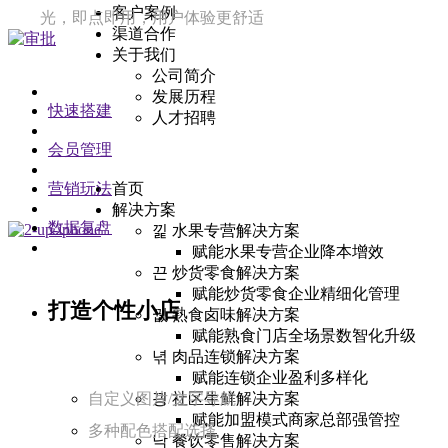
客户案例
光，即点即用，用户体验更舒适
渠道合作
关于我们
公司简介
发展历程
快速搭建
人才招聘
会员管理
营销玩法
首页
解决方案
数据复盘
낉
水果专营解决方案
赋能水果专营企业降本增效
끈
炒货零食解决方案
赋能炒货零食企业精细化管理
打造个性小店
뀂
熟食卤味解决方案
赋能熟食门店全场景数智化升级
녂
肉品连锁解决方案
赋能连锁企业盈利多样化
自定义图片/文字导航
끵
社区生鲜解决方案
赋能加盟模式商家总部强管控
多种配色搭配选择
낙
餐饮零售解决方案