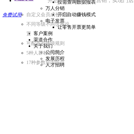
开启私域裂变式社交营销，实现门店
按需查询数据报表
万人分销
自定义会员成长体系
开启自动赚钱模式
免费试用
电子发票
不同等级不同优惠设
让零售开票更简单
客户案例
置
渠道合作
可配置升降级规则
关于我们
公司简介
5种人群标签类型
发展历程
17种参数自由组合
人才招聘