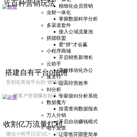
近百种营销玩法
精细化会员营销
业财一体化
掌握数据科学分析
多渠道套件
接入公域流量池
拼团联盟
爱“拼”才会赢
小程序商城
开启销售新增长
云助手
高效移动化办公
搭建自有平台0抽佣
速支付
告别在其他平台的“烧钱模式”，
提高经营效率
BI分析
把客户资源攥在自己手上
专家级BI分析系统
数据魔方
按需查询数据报表
万人分销
开启自动赚钱模式
收割亿万流量红利
电子发票
微信小程序日活5亿+，5公里内免费曝
让零售开票更简单