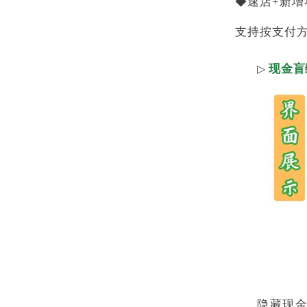
◆速店+新增
支持按支付
现金盲
▷
隐藏现