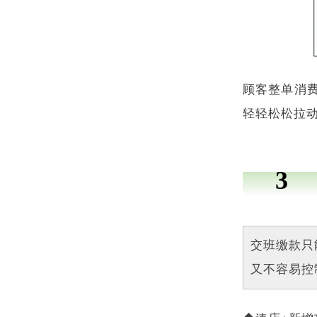
顾客整单消
轻轻松松拉
3
交班缴款只
又不容易控