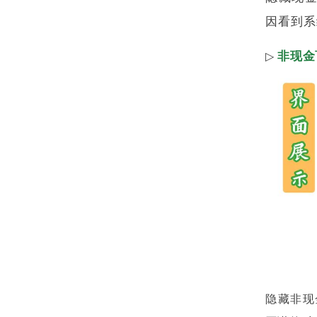
因看到系
非现
金
▷
隐藏非现