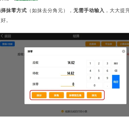
选择抹零方式
（如抹去分角元），
无需手动输入
，大大提
友好。