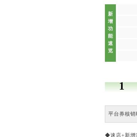
新
增
功
能
速
览
1
平台券核销
◆速店+新增