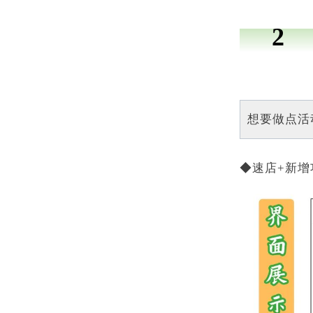
2
想要做点活
◆速店+新增