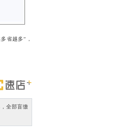
多省越多”，
率，全部盲缴