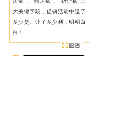
送量”、“赠送额”、“折
让额”三
大关键字段，
促销活动中送了
多少货、让了多少利，明明白
白！
以上就是本期产品双周报的内
容，感谢您一直以来的支持，我