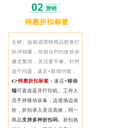
02
营销
特惠折扣标签
生鲜、临期或滞销商品想靠打
折冲销量，但前台POS改价步
骤太繁琐，灵活度不够。针对
这个问题，速店+
新增功能：
👉
特惠折扣标签
：
速店+
移动
端
可
直连蓝牙打印机。工作人
员手持移动设备，边巡场边改
价，折扣录入灵活高效，同一
商品
支持多种折扣码
。折扣执