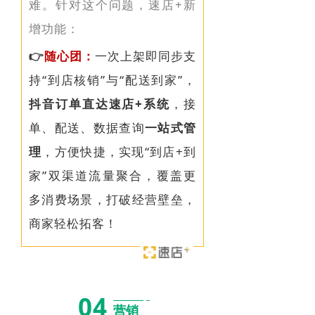
难。
针对这个问题，速店+新
增功能：
👉
随心团：
一次上架即同步支
持“到店核销”与“配送到家”，
抖音
订单直达速店+系统
，接
单、配送、数据查询
一站式管
理
，方便快捷，实现“到店+到
家”双渠道流量聚合，覆盖更
多消费场景，打破经营壁垒，
商家轻松拓客！
04
营销