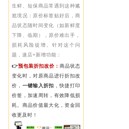
生鲜、短保商品常遇
到这种尴
尬境况
：原价标签贴好后，商
品状态随时间变化（如新鲜度
下降、临期），原价难出手，
损耗风险徒增。
针对这个问
题，速店+新增
功能：
👉
预包装折扣改价
：
商品状态
变化时，对原商品进行折扣改
价，
一键输入折扣
，快捷打印
价签，
加速周转，有效降低损
耗。商品价值最大化，资金回
收更及时！